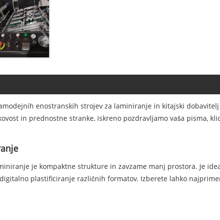
amodejnih enostranskih strojev za laminiranje in kitajski dobavitel
kovost in prednostne stranke, iskreno pozdravljamo vaša pisma, kli
ranje
iniranje je kompaktne strukture in zavzame manj prostora. Je idea
 digitalno plastificiranje različnih formatov. Izberete lahko najpri