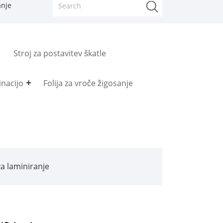
anje
Stroj za postavitev škatle
inacijo
Folija za vroče žigosanje
za laminiranje