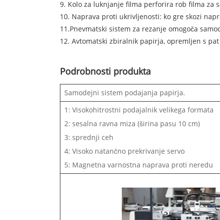
9. Kolo za luknjanje filma perforira rob filma z
10. Naprava proti ukrivljenosti: ko gre skozi napr
11.Pnevmatski sistem za rezanje omogoča samod
12. Avtomatski zbiralnik papirja, opremljen s pat
Podrobnosti produkta
Samodejni sistem podajanja papirja.
1: Visokohitrostni podajalnik velikega formata
2: sesalna ravna miza (širina pasu 10 cm)
3: sprednji ceh
4: Visoko natančno prekrivanje servo
5: Magnetna varnostna naprava proti neredu