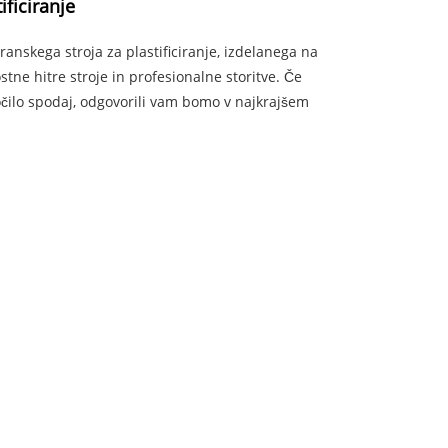
ificiranje
nskega stroja za plastificiranje, izdelanega na
ne hitre stroje in profesionalne storitve. Če
oročilo spodaj, odgovorili vam bomo v najkrajšem