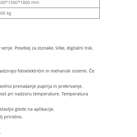
500*1500*1800 mm
800 kg
ije. Posebej za (oznake, slike, digitalni tisk,
adzirajo fotoelektrični in mehanski sistemi. Če
avilno prenašanje papirja in prekrivanje.
jivost pri nadzoru temperature. Temperatura
tavljiv glede na aplikacije.
lj priročno.
.