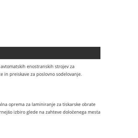
j avtomatskih enostranskih strojev za
ce in preiskave za poslovno sodelovanje.
lna oprema za laminiranje za tiskarske obrate
mernejšo izbiro glede na zahteve določenega mesta