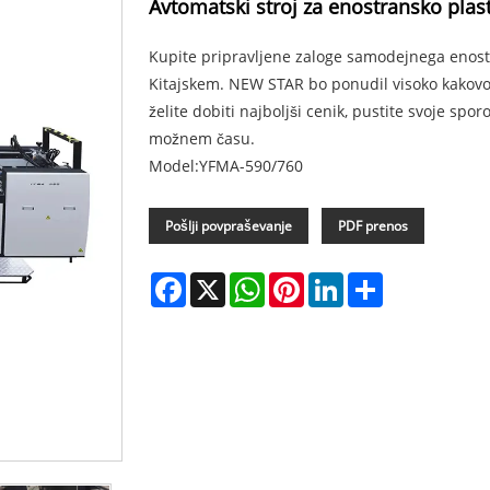
Avtomatski stroj za enostransko plast
Kupite pripravljene zaloge samodejnega enostra
Kitajskem. NEW STAR bo ponudil visoko kakovost
želite dobiti najboljši cenik, pustite svoje sp
možnem času.
Model:YFMA-590/760
Pošlji povpraševanje
PDF prenos
Facebook
X
WhatsApp
Pinterest
LinkedIn
Share