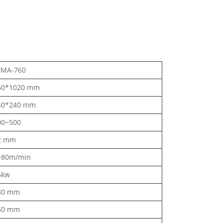
FMA-760
60*1020 mm
40*240 mm
00~500
2 mm
~80m/min
5kw
80 mm
50 mm