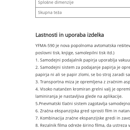
Splošne dimenzije
Skupna teža
Lastnosti in uporaba izdelka
YFMA-590 je nova popolnoma avtomatska rešitev naš
poslovni tisk, knjige, samolepilni tisk itd.)
1. Samodejni podajalnik papirja uporablja vakuu
2. Samodejni sistem za podajanje papirja je oprem
papirja ni ali se papir zlomi, se bo stroj zaradi
3. Transportna miza je opremljena z zračnim aspi
4. Visoko natančen kromiran grelni valj je opre
laminiranja je nastavljiva glede na aplikacije.
5.Pnevmatski tlačni sistem zagotavlja samodejno st
6. Zračna ekspanzijska gred sprosti film in natan
7. Kombinacija zračne ekspanzijske gredi in zavo
8. Rezalnik filma odreže širino filma, da ustreza 