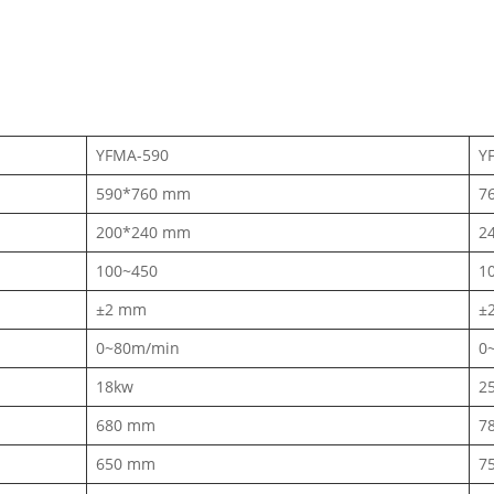
YFMA-590
Y
590*760 mm
7
200*240 mm
2
100~450
1
±2 mm
±
0~80m/min
0
18kw
2
680 mm
7
650 mm
7