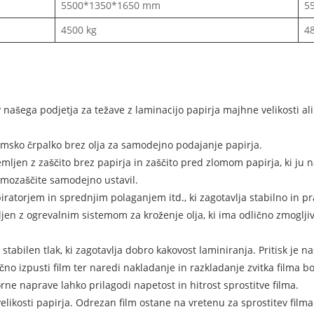
5500*1350*1650 mm
5
4500 kg
4
ega podjetja za težave z laminacijo papirja majhne velikosti ali ser
msko črpalko brez olja za samodejno podajanje papirja.
ljen z zaščito brez papirja in zaščito pred zlomom papirja, ki ju n
 samozaščite samodejno ustavil.
ratorjem in sprednjim polaganjem itd., ki zagotavlja stabilno in pr
mljen z ogrevalnim sistemom za kroženje olja, ki ima odlično zmogl
abilen tlak, ki zagotavlja dobro kakovost laminiranja. Pritisk je nas
čno izpusti film ter naredi nakladanje in razkladanje zvitka filma bo
rne naprave lahko prilagodi napetost in hitrost sprostitve filma.
velikosti papirja. Odrezan film ostane na vretenu za sprostitev filma